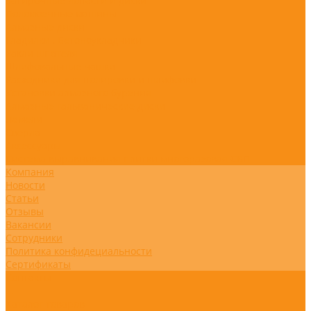
Затирочные лопасти и диски
Поломоечные машины
Алмазные диски
Гладилки , Бетоноукладчики
Ракли шпателя
Шлифовальные чашки
Расходники для полировки и шлифовки
Установки алмазного бурения
Алмазные гальванические диски
Ламели
Сверла
Аксессуары
Система выравнивания плитки многоразовая СВП
Компания
Новости
Статьи
Отзывы
Вакансии
Сотрудники
Политика конфидециальности
Сертификаты
Контакты
...
Каталог товаров