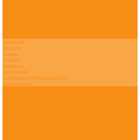
Расходники для полировки и шлифовки
Установки алмазного бурения
Алмазные гальванические диски
Ламели
Сверла
Аксессуары
Система выравнивания плитки многоразовая СВП
Компания
Новости
Статьи
Отзывы
Вакансии
Сотрудники
Политика конфидециальности
Сертификаты
Контакты
...
Каталог товаров
Оборудование для шлифовки и полировки
Промышленные пылесосы
Затирочные машины
Затирочные лопасти и диски
Поломоечные машины
Алмазные диски