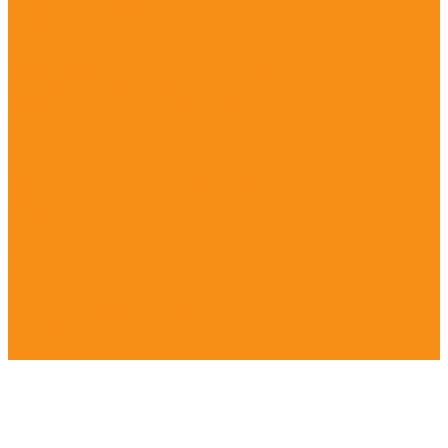
Гладилки , Бетоноукладчики
Ракли шпателя
Шлифовальные чашки
Расходники для полировки и шлифовки
Установки алмазного бурения
Алмазные гальванические диски
Ламели
Сверла
Аксессуары
Система выравнивания плитки многоразовая СВП
Компания
Новости
Статьи
Отзывы
Вакансии
Сотрудники
Политика конфидециальности
Сертификаты
Контакты