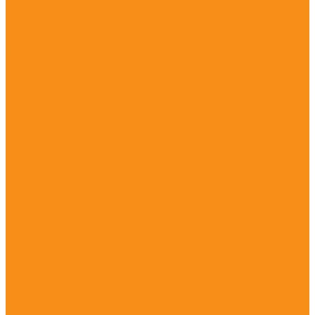
Оборудование для шлифовки и полировки
Промышленные пылесосы
Затирочные машины
Затирочные лопасти и диски
Поломоечные машины
Алмазные диски
Гладилки , Бетоноукладчики
Ракли шпателя
Шлифовальные чашки
Расходники для полировки и шлифовки
Установки алмазного бурения
Алмазные гальванические диски
Ламели
Сверла
Аксессуары
Система выравнивания плитки многоразовая СВП
Компания
Новости
Статьи
Отзывы
Вакансии
Сотрудники
Политика конфидециальности
Сертификаты