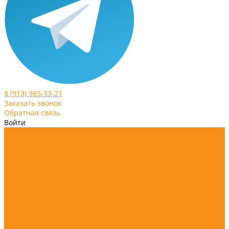
8 (913) 985-33-21
Заказать звонок
Обратная связь
Войти
Каталог товаров
Оборудование для шлифовки и полировки
Промышленные пылесосы
Затирочные машины
Затирочные лопасти и диски
Поломоечные машины
Алмазные диски
Гладилки , Бетоноукладчики
Ракли шпателя
Шлифовальные чашки